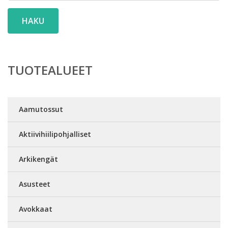
HAKU
TUOTEALUEET
Aamutossut
Aktiivihiilipohjalliset
Arkikengät
Asusteet
Avokkaat