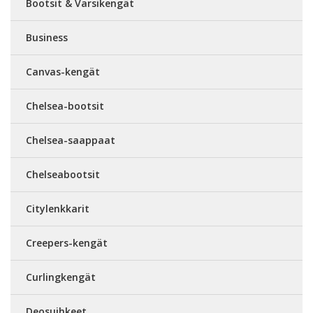
Bootsit & Varsikengät
Business
Canvas-kengät
Chelsea-bootsit
Chelsea-saappaat
Chelseabootsit
Citylenkkarit
Creepers-kengät
Curlingkengät
Deosuihkeet