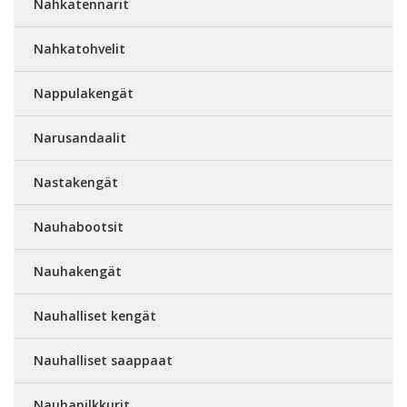
Nahkatennarit
Nahkatohvelit
Nappulakengät
Narusandaalit
Nastakengät
Nauhabootsit
Nauhakengät
Nauhalliset kengät
Nauhalliset saappaat
Nauhanilkkurit