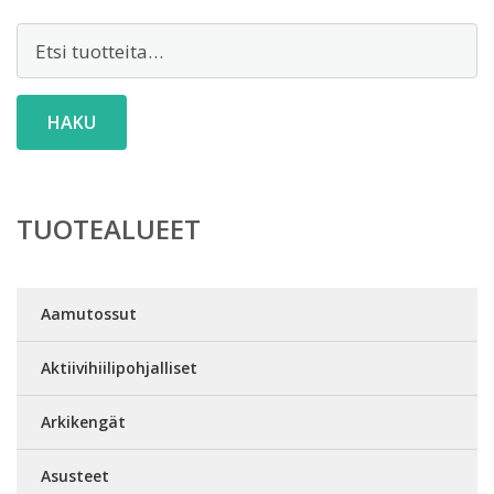
Etsi:
HAKU
TUOTEALUEET
Aamutossut
Aktiivihiilipohjalliset
Arkikengät
Asusteet