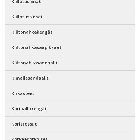
Kiillotusliinat
Kiillotussienet
Kiiltonahkakengät
Kiiltonahkasaapikkaat
Kiiltonahkasandaalit
Kimallesandaalit
Kirkasteet
Koripallokengät
Koristossut
Korkeakorkoiset