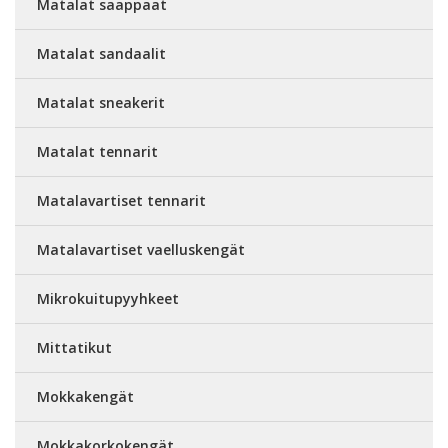
Matalat saappaat
Matalat sandaalit
Matalat sneakerit
Matalat tennarit
Matalavartiset tennarit
Matalavartiset vaelluskengät
Mikrokuitupyyhkeet
Mittatikut
Mokkakengät
Mokkakorkokengät