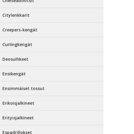
Chelseabootsit
Citylenkkarit
Creepers-kengät
Curlingkengät
Deosuihkeet
Ensikengät
Ensimmäiset tossut
Erikoisjalkineet
Erityisjalkineet
Espadrillokset