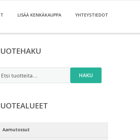
ET
LISÄÄ KENKÄKAUPPA
YHTEYSTIEDOT
TUOTEHAKU
tsi:
HAKU
TUOTEALUEET
Aamutossut